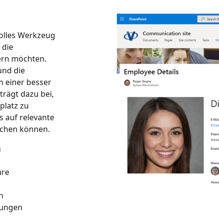
volles Werkzeug
 die
ern möchten.
und die
n einer besser
trägt dazu bei,
platz zu
s auf relevante
schen können.
n
are
n
hungen