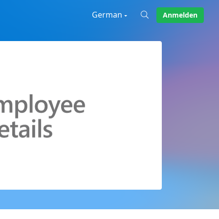
German
Anmelden
X