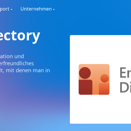
port
Unternehmen
ectory
ation und
rfreundliches
llt, mit denen man in