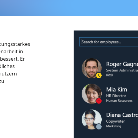
stungsstarkes
narbeit in
bessert. Er
liches
enutzern
zu