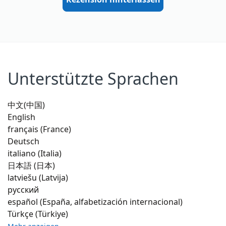
Unterstützte Sprachen
中文(中国)
English
français (France)
Deutsch
italiano (Italia)
日本語 (日本)
latviešu (Latvija)
русский
español (España, alfabetización internacional)
Türkçe (Türkiye)