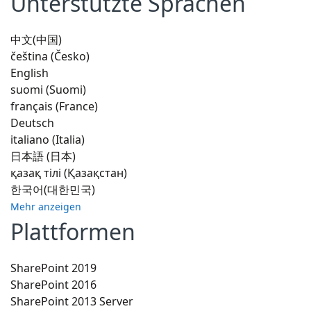
Unterstützte Sprachen
中文(中国)
čeština (Česko)
English
suomi (Suomi)
français (France)
Deutsch
italiano (Italia)
日本語 (日本)
қазақ тілі (Қазақстан)
한국어(대한민국)
Mehr anzeigen
Plattformen
SharePoint 2019
SharePoint 2016
SharePoint 2013 Server