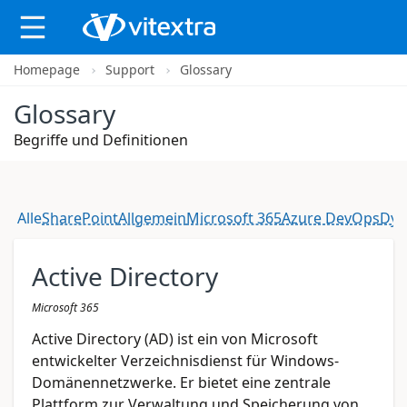
Homepage
Support
Glossary
X
Glossary
Begriffe und Definitionen
Alle
SharePoint
Allgemein
Microsoft 365
Azure DevOps
Dyn
Active Directory
Microsoft 365
Active Directory (AD) ist ein von Microsoft
entwickelter Verzeichnisdienst für Windows-
Domänennetzwerke. Er bietet eine zentrale
Plattform zur Verwaltung und Speicherung von