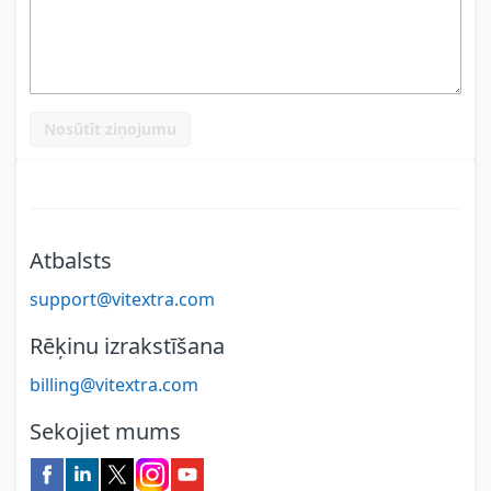
Nosūtīt ziņojumu
Atbalsts
support@vitextra.com
Rēķinu izrakstīšana
billing@vitextra.com
Sekojiet mums