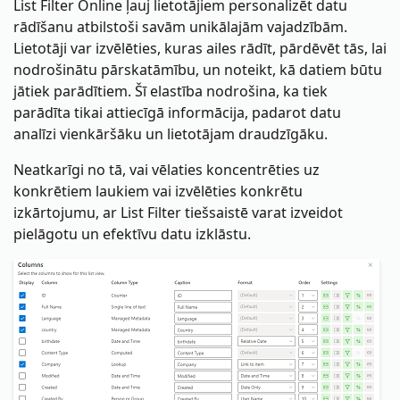
List Filter Online ļauj lietotājiem personalizēt datu
rādīšanu atbilstoši savām unikālajām vajadzībām.
Lietotāji var izvēlēties, kuras ailes rādīt, pārdēvēt tās, lai
nodrošinātu pārskatāmību, un noteikt, kā datiem būtu
jātiek parādītiem. Šī elastība nodrošina, ka tiek
parādīta tikai attiecīgā informācija, padarot datu
analīzi vienkāršāku un lietotājam draudzīgāku.
Neatkarīgi no tā, vai vēlaties koncentrēties uz
konkrētiem laukiem vai izvēlēties konkrētu
izkārtojumu, ar List Filter tiešsaistē varat izveidot
pielāgotu un efektīvu datu izklāstu.