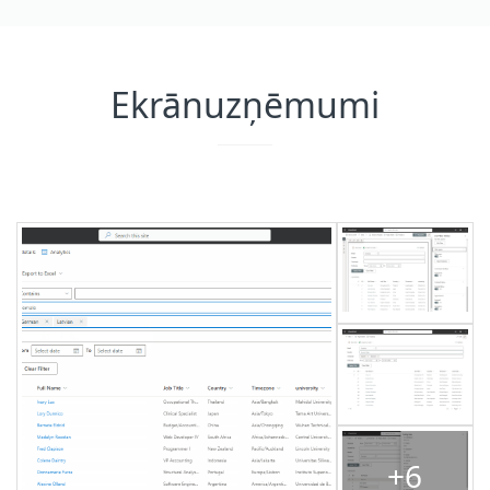
Ekrānuzņēmumi
+6