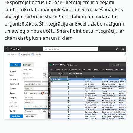
Eksportējot datus uz Excel, lietotājiem ir pieejami
jaudīgi rīki datu manipulēšanai un vizualizēšanai, kas
atvieglo darbu ar SharePoint datiem un padara tos
organizētākus. Šī integrācija ar Excel uzlabo ražīgumu
un atvieglo netraucētu SharePoint datu integrāciju ar
citām darbplūsmām un rīkiem.