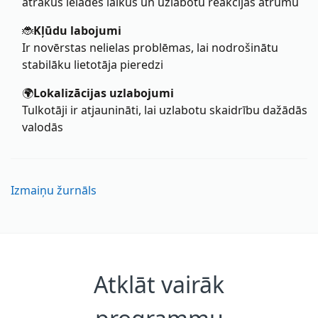
ātrākus ielādes laikus un uzlabotu reakcijas ātrumu
🐞
Kļūdu labojumi
Ir novērstas nelielas problēmas, lai nodrošinātu
stabilāku lietotāja pieredzi
🌍
Lokalizācijas uzlabojumi
Tulkotāji ir atjaunināti, lai uzlabotu skaidrību dažādās
valodās
Izmaiņu žurnāls
Atklāt vairāk