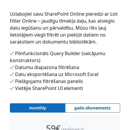
Uzlabojiet savu SharePoint Online pieredzi ar List
Filter Online ‒ jaudīgu tīmekļa daļu, kas atvieglo
datu iegūšanu un pārvaldību. Mūsu rīks ļauj
lietotājiem viegli filtrēt un piekļūt datiem no
sarakstiem un dokumentu bibliotēkām.
Pilnfunkcionāls Query Builder (vaicājumu
konstruktors)
Datumu diapazona filtrēšana
Datu eksportēšana uz Microsoft Excel
Pielāgojams filtrēšanas panelis
Vietējie SharePoint UI elementi
monthly
gada abonements
59
€
/mēnesis