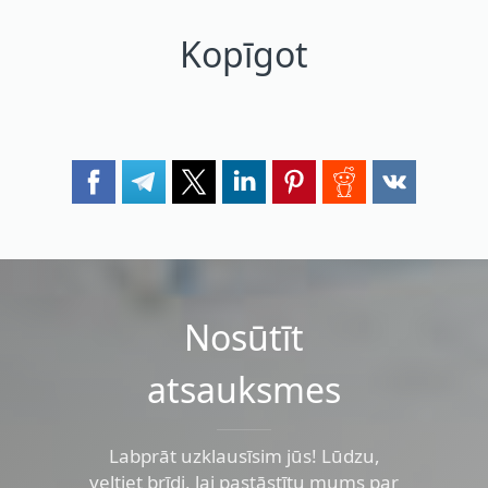
Kopīgot
Nosūtīt
atsauksmes
Labprāt uzklausīsim jūs! Lūdzu,
veltiet brīdi, lai pastāstītu mums par