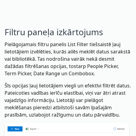
Filtru paneļa izkārtojums
Pielāgojamais filtru panelis List Filter tiešsaistē ļauj
lietotājiem izvēlēties, kurās ailēs meklēt datus sarakstā
vai bibliotēkā. Tas nodrošina vairāk nekā desmit
dažādas filtrēšanas opcijas, tostarp People Picker,
Term Picker, Date Range un Combobox.
Šīs opcijas ļauj lietotājiem viegli un efektīvi filtrēt datus.
Pateicoties vadības ierīču elastībai, viņi var ātri atrast
vajadzīgo informāciju. Lietotāji var pielāgot
meklēšanas pieredzi atbilstoši savām īpašajām
prasībām, uzlabojot ražīgumu un datu pārvaldību.