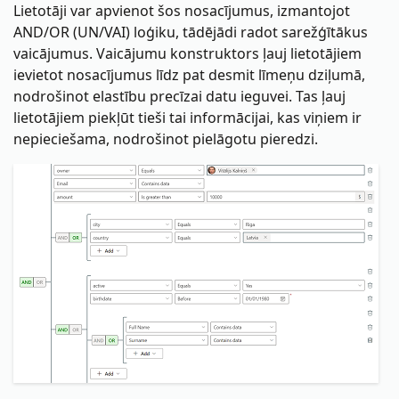
Lietotāji var apvienot šos nosacījumus, izmantojot
AND/OR (UN/VAI) loģiku, tādējādi radot sarežģītākus
vaicājumus. Vaicājumu konstruktors ļauj lietotājiem
ievietot nosacījumus līdz pat desmit līmeņu dziļumā,
nodrošinot elastību precīzai datu ieguvei. Tas ļauj
lietotājiem piekļūt tieši tai informācijai, kas viņiem ir
nepieciešama, nodrošinot pielāgotu pieredzi.