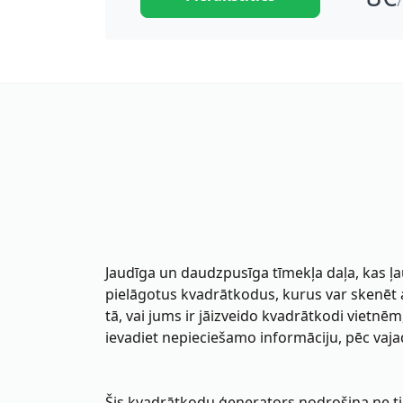
Jaudīga un daudzpusīga tīmekļa daļa, kas ļa
pielāgotus kvadrātkodus, kurus var skenēt a
tā, vai jums ir jāizveido kvadrātkodi vietnēm
ievadiet nepieciešamo informāciju, pēc vaj
Šis kvadrātkodu ģenerators nodrošina ne tika