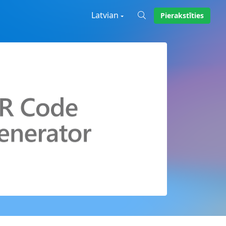
Latvian
Pierakstīties
X