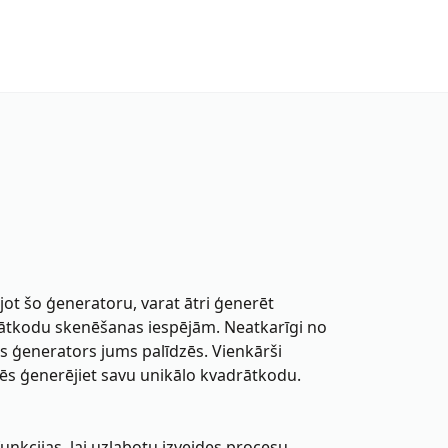
ot šo ģeneratoru, varat ātri ģenerēt
drātkodu skenēšanas iespējām. Neatkarīgi no
šis ģenerators jums palīdzēs. Vienkārši
ēs ģenerējiet savu unikālo kvadrātkodu.
nkcijas, lai uzlabotu izveides procesu.