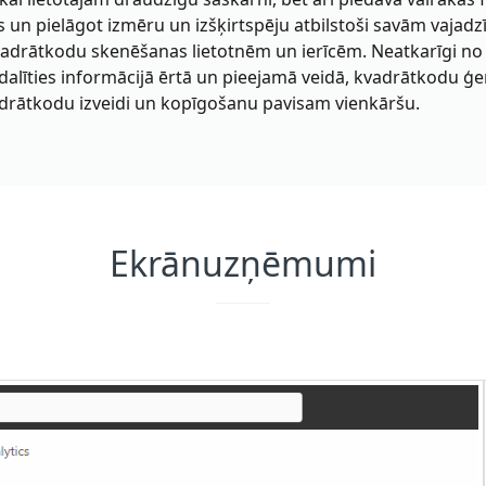
s un pielāgot izmēru un izšķirtspēju atbilstoši savām vajad
vadrātkodu skenēšanas lietotnēm un ierīcēm. Neatkarīgi no
s dalīties informācijā ērtā un pieejamā veidā, kvadrātkodu ģe
adrātkodu izveidi un kopīgošanu pavisam vienkāršu.
Ekrānuzņēmumi