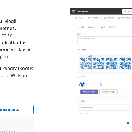
j viegli
ietnes,
jot šo
kvadrātkodus,
ierīcēm, kas ir
jām.
ētu kvadrātkodus
Card, Wi-Fi un
onements
/mēnesis