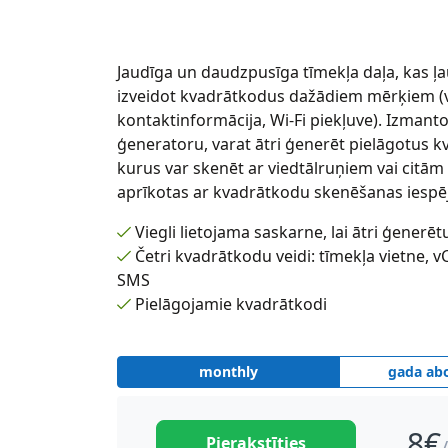
Jaudīga un daudzpusīga tīmekļa daļa, kas ļau
izveidot kvadrātkodus dažādiem mērķiem (v
kontaktinformācija, Wi-Fi piekļuve). Izmanto
ģeneratoru, varat ātri ģenerēt pielāgotus 
kurus var skenēt ar viedtālruņiem vai citām 
aprīkotas ar kvadrātkodu skenēšanas iespē
Viegli lietojama saskarne, lai ātri ģener
Četri kvadrātkodu veidi: tīmekļa vietne, v
SMS
Pielāgojamie kvadrātkodi
monthly
gada ab
8
€
Pierakstīties