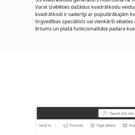
Varat izvēlēties dažādus kvadrātkodu veidu
kvadrātkodi ir saderīgi ar populārākajām k
tirgvedības speciālists vai vienkārši vēlatie
ērtums un plašā funkcionalitāte padara kv