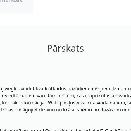
Pārskats
uj viegli izveidot kvadrātkodus dažādiem mērķiem. Izmantoj
r viedtālruņiem vai citām ierīcēm, kas ir aprīkotas ar kva
, kontaktinformācijai, Wi-Fi piekļuvei vai cita veida datiem, 
adzības pielāgojiet dizainu un krāsu shēmu un dažās sekund
i lietotājam draudzīgu saskarni, bet arī piedāvā vairākas fu