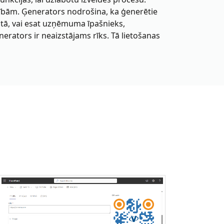
zībām. Ģenerators nodrošina, ka ģenerētie
 tā, vai esat uzņēmuma īpašnieks,
nerators ir neaizstājams rīks. Tā lietošanas