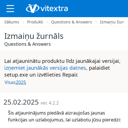
Sākums
Produkti
Questions & Answers
Izmaiņu žurnā
X
Izmaiņu žurnāls
Questions & Answers
Lai atjauninātu produktu līdz jaunākajai versijai,
izņemiet jaunākās versijas datnes
, palaidiet
setup.exe un izvēlieties Repair.
Visas
2025
25.02.2025
ver. 4.2.2
Šis atjauninājums piedāvā aizraujošas jaunas
funkcijas un uzlabojumus, lai uzlabotu jūsu pieredzi: