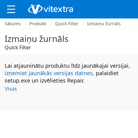
Sākums
Produkti
Quick Filter
Izmaiņu žurnāls
X
Izmaiņu žurnāls
Quick Filter
Lai atjauninātu produktu līdz jaunākajai versijai,
izņemiet jaunākās versijas datnes
, palaidiet
setup.exe un izvēlieties Repair.
Visas