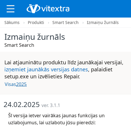
Sākums
Produkti
Smart Search
Izmaiņu žurnāls
X
Izmaiņu žurnāls
Smart Search
Lai atjauninātu produktu līdz jaunākajai versijai,
izņemiet jaunākās versijas datnes
, palaidiet
setup.exe un izvēlieties Repair.
Visas
2025
24.02.2025
ver. 3.1.1
Šī versija ietver vairākas jaunas funkcijas un
uzlabojumus, lai uzlabotu jūsu pieredzi: