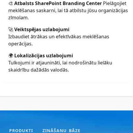
🎨
Atbalsts SharePoint Branding Center
Pielāgojiet
meklēšanas saskarni, lai tā atbilstu jūsu organizācijas
zīmolam.
🚀
Veiktspējas uzlabojumi
Izbaudiet ātrākas un efektīvākas meklēšanas
operācijas.
🌍
Lokalizācijas uzlabojumi
Tulkojumi ir atjaunināti, lai nodrošinātu lielāku
skaidrību dažādās valodās.
PRODUKTI
ZINĀŠANU BĀZE