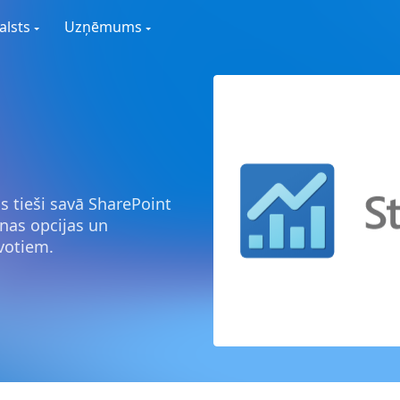
alsts
Uzņēmums
us tieši savā SharePoint
nas opcijas un
votiem.