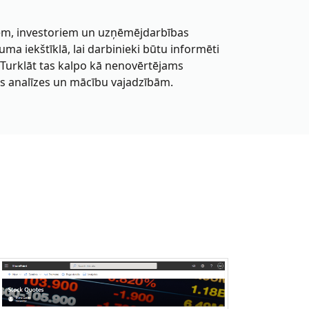
ķiem, investoriem un uzņēmējdarbības
ma iekštīklā, lai darbinieki būtu informēti
 Turklāt tas kalpo kā nenovērtējams
us analīzes un mācību vajadzībām.