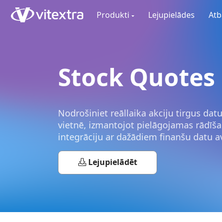
Produkti
Lejupielādes
Atb
Stock Quotes
Nodrošiniet reāllaika akciju tirgus dat
vietnē, izmantojot pielāgojamas rādīša
integrāciju ar dažādiem finanšu datu a
Lejupielādēt