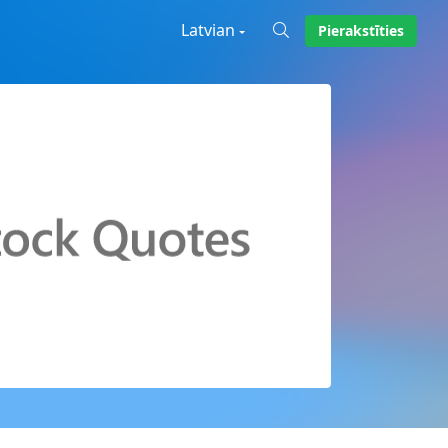
Latvian
Pierakstīties
X