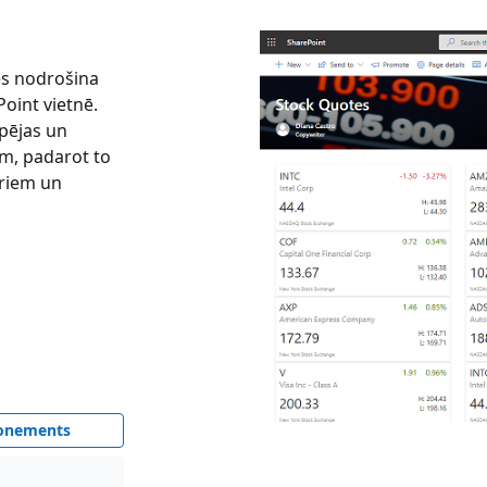
es nodrošina
Point vietnē.
pējas un
em, padarot to
oriem un
onements