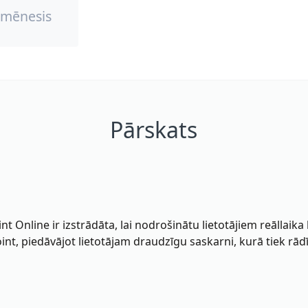
/mēnesis
Pārskats
 Online ir izstrādāta, lai nodrošinātu lietotājiem reāllaika 
oint, piedāvājot lietotājam draudzīgu saskarni, kurā tiek rād