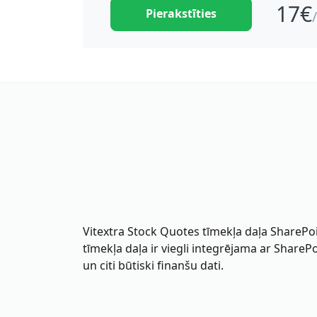
17
€
Pierakstīties
Vitextra Stock Quotes tīmekļa daļa SharePoint
tīmekļa daļa ir viegli integrējama ar ShareP
un citi būtiski finanšu dati.