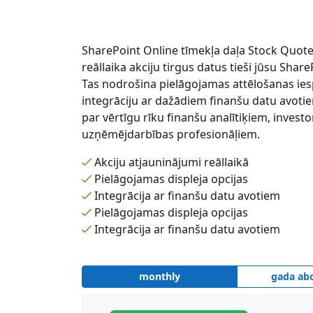
SharePoint Online tīmekļa daļa Stock Quot
reāllaika akciju tirgus datus tieši jūsu Share
Tas nodrošina pielāgojamas attēlošanas ies
integrāciju ar dažādiem finanšu datu avoti
par vērtīgu rīku finanšu analītiķiem, invest
uzņēmējdarbības profesionāļiem.
Akciju atjauninājumi reāllaikā
Pielāgojamas displeja opcijas
Integrācija ar finanšu datu avotiem
Pielāgojamas displeja opcijas
Integrācija ar finanšu datu avotiem
monthly
gada ab