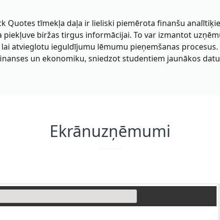
 Quotes tīmekļa daļa ir lieliski piemērota finanšu analīti
piekļuve biržas tirgus informācijai. To var izmantot uzņēmu
, lai atvieglotu ieguldījumu lēmumu pieņemšanas procesus.
ca finanses un ekonomiku, sniedzot studentiem jaunākos dat
Ekrānuzņēmumi