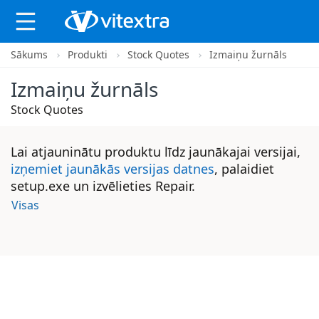
Sākums
Produkti
Stock Quotes
Izmaiņu žurnāls
X
Izmaiņu žurnāls
Stock Quotes
Lai atjauninātu produktu līdz jaunākajai versijai,
izņemiet jaunākās versijas datnes
, palaidiet
setup.exe un izvēlieties Repair.
Visas