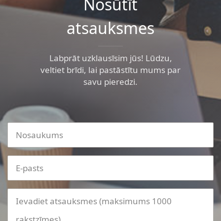
Nosūtīt
atsauksmes
Labprāt uzklausīsim jūs! Lūdzu,
veltiet brīdi, lai pastāstītu mums par
savu pieredzi.