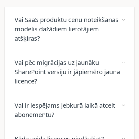
Vai SaaS produktu cenu noteikšanas
modelis dažādiem lietotājiem
atšķiras?
Vai pēc migrācijas uz jaunāku
SharePoint versiju ir jāpiemēro jauna
licence?
Vai ir iespējams jebkurā laikā atcelt
abonementu?
Kāda veida licences piedāvājat?