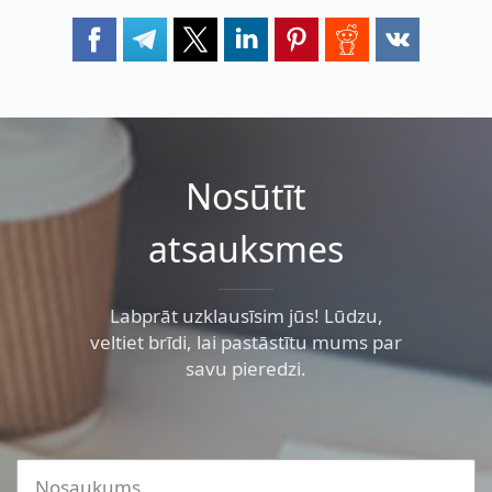
Nosūtīt
atsauksmes
Labprāt uzklausīsim jūs! Lūdzu,
veltiet brīdi, lai pastāstītu mums par
savu pieredzi.