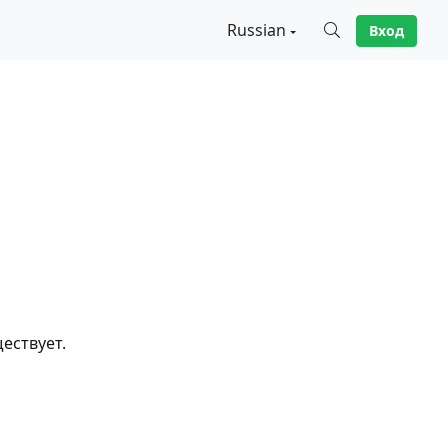
Russian
Вход
X
ествует.