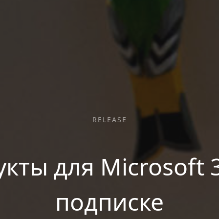
RELEASE
кты для Microsoft 
подписке