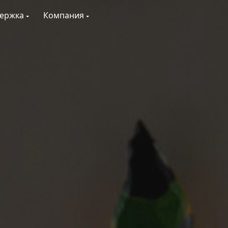
ержка
Компания