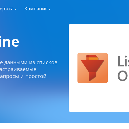
ержка
Компания
line
е данными из списков
настраиваемые
апросы и простой