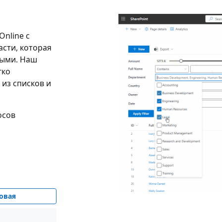
Online с
асти, которая
ными. Наш
гко
 из списков и
осов
овая