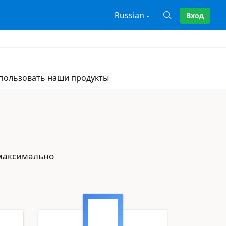
Russian
Вход
X
спользовать наши продукты
 максимально