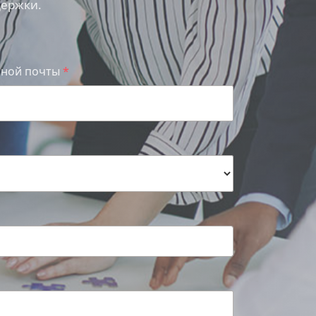
держки.
нной почты