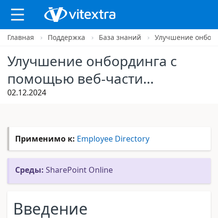
Главная
Поддержка
База знаний
Улучшение онборд
X
Улучшение онбординга с
помощью веб-части
“Новые Сотрудники” для
02.12.2024
SharePoint Online
Применимо к:
Employee Directory
Среды:
SharePoint Online
Введение