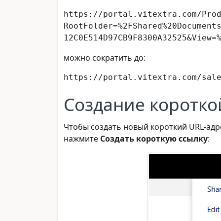
https://portal.vitextra.com/Pro
RootFolder=%2FShared%20Document
12C0E514D97CB9F8300A32525&View=
можно сократить до:
https://portal.vitextra.com/sal
Создание коротко
Чтобы создать новый короткий URL-адр
нажмите
Создать короткую ссылку
: