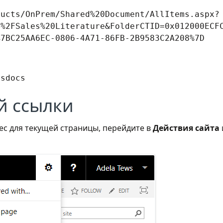
ducts/OnPrem/Shared%20Document/AllItems.aspx?
s%2FSales%20Literature&FolderCTID=0x012000ECF
%7BC25AA6EC-0806-4A71-86FB-2B9583C2A208%7D
esdocs
й ссылки
ес для текущей страницы, перейдите в
Действия сайта